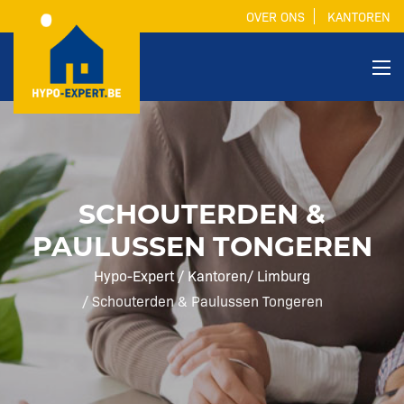
OVER ONS
KANTOREN
SCHOUTERDEN &
PAULUSSEN TONGEREN
Hypo-Expert
Kantoren
Limburg
Schouterden & Paulussen Tongeren